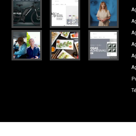
Ag
A
A
Ag
A
A
Po
T