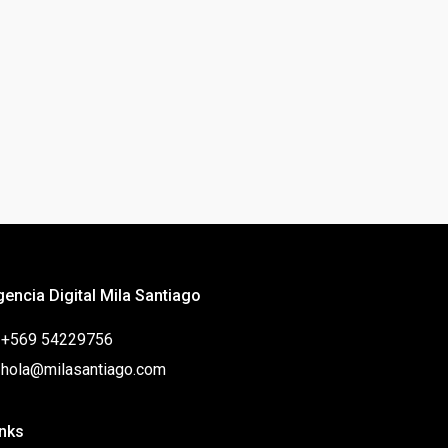
gencia Digital Mila Santiago
: +569 54229756
: hola@milasantiago.com
inks