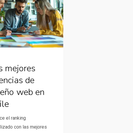
s mejores
encias de
seño web en
ile
e el ranking
lizado con las mejores