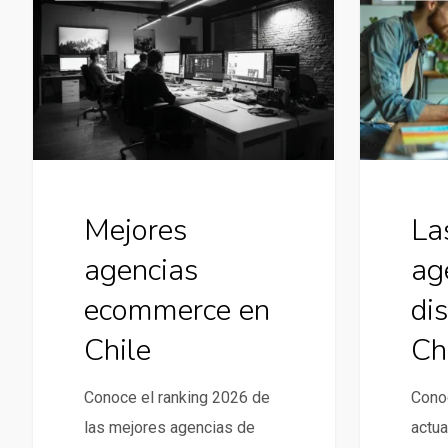
agencias
mejores
ecommerce
agencias
en
de
Chile
diseño
web
en
Chile
La
Mejores
ag
agencias
di
ecommerce en
Ch
Chile
Conoc
Conoce el ranking 2026 de
actua
las mejores agencias de