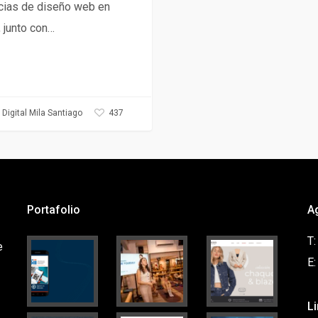
cias de diseño web en
, junto con…
437
Digital Mila Santiago
Portafolio
A
T
e
E
L