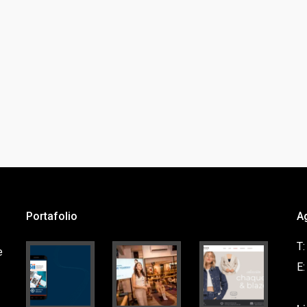
Portafolio
A
T
e
E