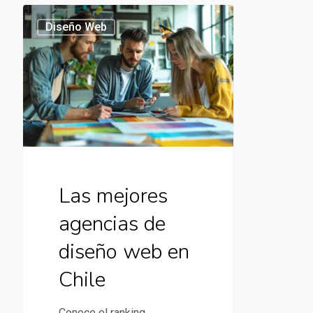
Las
Diseño Web
mejores
agencias
de
diseño
web
en
Chile
Las mejores
agencias de
diseño web en
Chile
Conoce el ranking