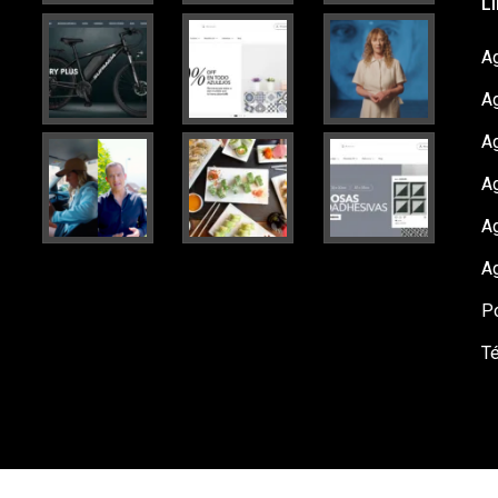
L
Ag
A
A
Ag
A
A
Po
T