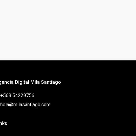
gencia Digital Mila Santiago
: +569 54229756
: hola@milasantiago.com
inks