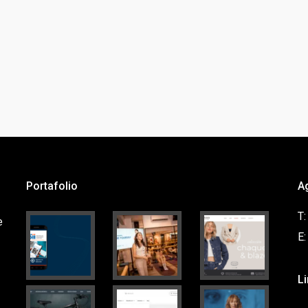
Portafolio
A
T
e
E
L