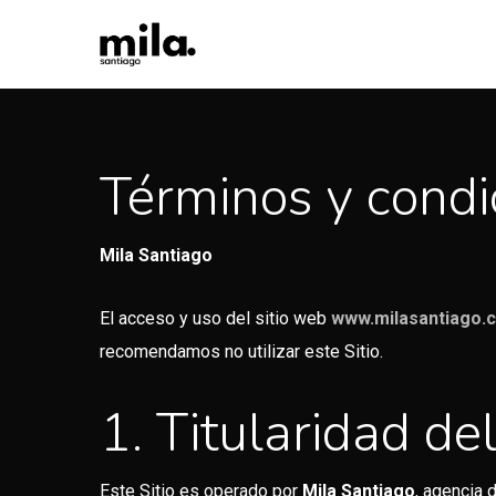
Skip
to
main
content
Términos y condi
Mila Santiago
El acceso y uso del sitio web
www.milasantiago.
recomendamos no utilizar este Sitio.
1. Titularidad del
Este Sitio es operado por
Mila Santiago
, agencia 