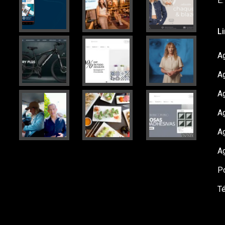
E
L
Ag
A
A
Ag
A
A
Po
T