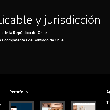
icable y jurisdicción
es de la
República de Chile
.
les competentes de Santiago de Chile.
Portafolio
A
T
e