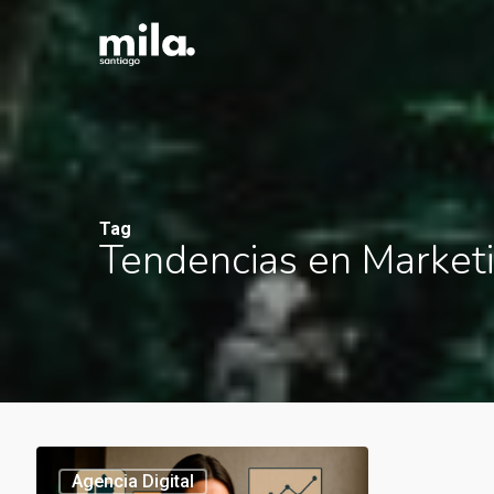
Skip
to
main
content
Tag
Tendencias en Marketi
Tendencias
Agencia Digital