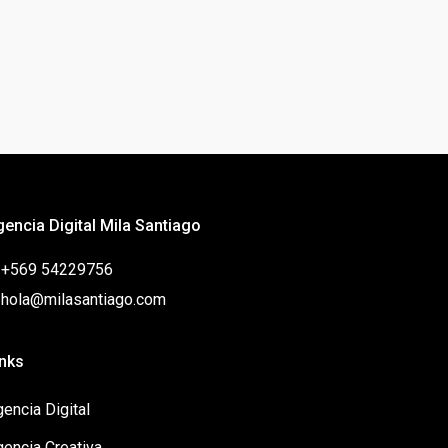
gencia Digital Mila Santiago
: +569 54229756
: hola@milasantiago.com
inks
encia Digital
gencia Creativa