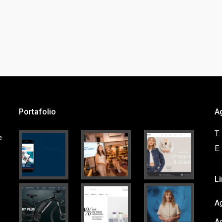
Portafolio
A
T
e
E
L
Ag
A