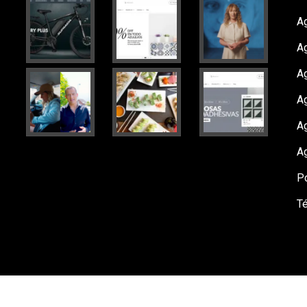
Ag
A
A
Ag
A
A
Po
T