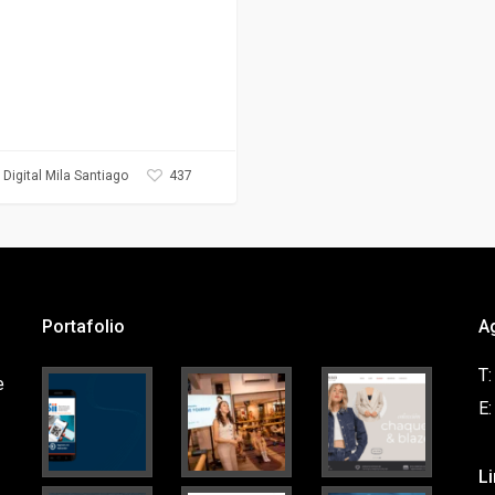
437
Digital Mila Santiago
Portafolio
A
T
e
E
L