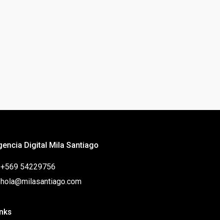
gencia Digital Mila Santiago
: +569 54229756
: hola@milasantiago.com
inks