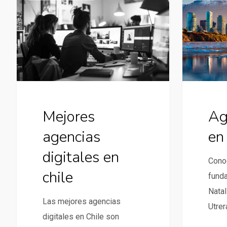
agencias
digital
digitales
en
en
Chile
chile
Ag
Mejores
en
agencias
digitales en
Conoc
chile
funda
Natal
Las mejores agencias
Utrer
digitales en Chile son