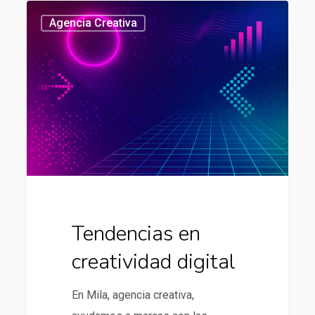
Tendencias
437
Agencia Creativa
en
creatividad
digital
Tendencias en
creatividad digital
En Mila, agencia creativa,