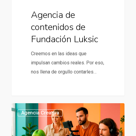
Agencia de
contenidos de
Fundación Luksic
Creemos en las ideas que
impulsan cambios reales. Por eso,
nos llena de orgullo contarles…
Agencia
437
Agencia Creativa
creativa
en
Chile