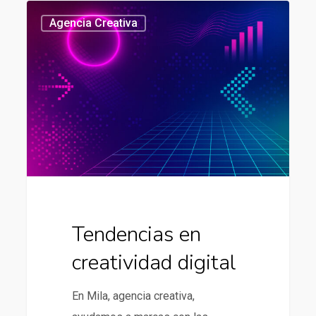
Tendencias
437
Agencia Creativa
en
creatividad
digital
Tendencias en
creatividad digital
En Mila, agencia creativa,