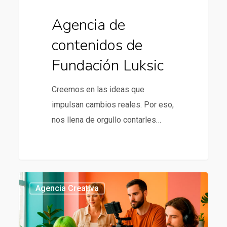
Agencia de
contenidos de
Fundación Luksic
Creemos en las ideas que
impulsan cambios reales. Por eso,
nos llena de orgullo contarles…
Agencia
437
Agencia Creativa
creativa
en
Chile