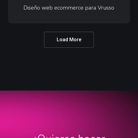
web
Diseño web ecommerce para Vrusso
ecommerce
para
Vrusso
Load More