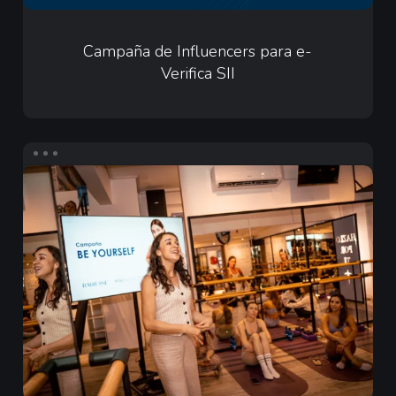
Campaña
de
Campaña de Influencers para e-
Verifica SII
Influencers
para
e-
Verifica
Infuencers
SII
para
Merz
Aesthetics