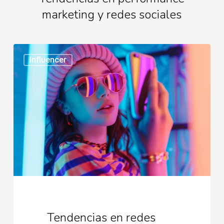
marketing y redes sociales
Tendencias
Influencer
en
redes
sociales
2026
Tendencias en redes