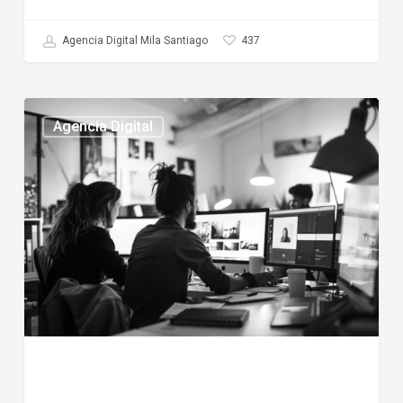
437
Agencia Digital Mila Santiago
Mejores
Agencia Digital
agencias
digitales
en
chile