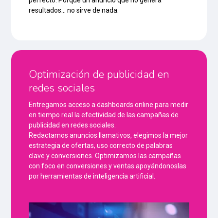
perfecto. Porque un anuncio que no genera
resultados… no sirve de nada.
Optimización de publicidad en
redes sociales
Entregamos acceso a dashboards online para medir
en tiempo real la efectividad de las campañas de
publicidad en redes sociales.
Redactamos anuncios llamativos, elegimos la mejor
estrategia de ofertas, uso correcto de palabras
clave y conversiones. Optimizamos las campañas
con foco en conversiones y ventas apoyándonoslas
por herramientas de inteligencia artificial.