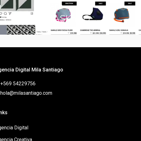
a
para
MASKnGO
gencia Digital Mila Santiago
: +569 54229756
: hola@milasantiago.com
inks
encia Digital
gencia Creativa