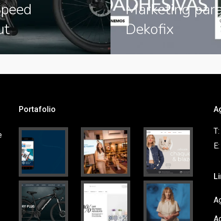
Speed
Marketing par
ut
Dekofix
Portafolio
A
T
e
E
L
Ag
A