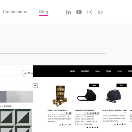
Linkedin
Youtube
Instagram
Whatsapp
Contáctanos
Blog
Enero 20, 2025
Diseño web
ecommerce