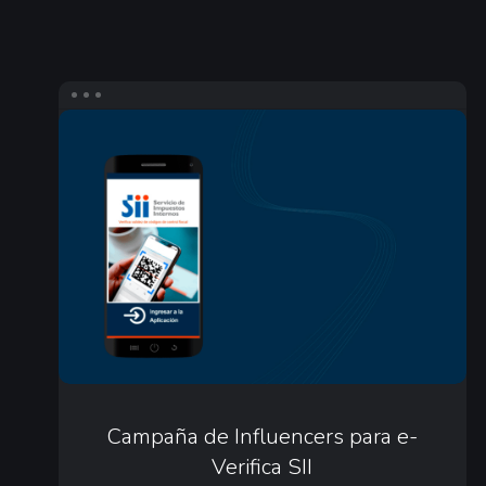
Campaña
de
Influencers
para
e-
Verifica
SII
Campaña
de
Campaña de Influencers para e-
Verifica SII
Influencers