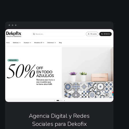
Agencia
Digital
y
Redes
Sociales
para
Dekofix
Agencia
Digital
Agencia Digital y Redes
Sociales para Dekofix
y