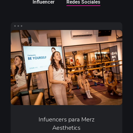
Influencer
Redes Sociales
Infuencers
para
Merz
Aesthetics
Infuencers
para
Infuencers para Merz
Aesthetics
Merz