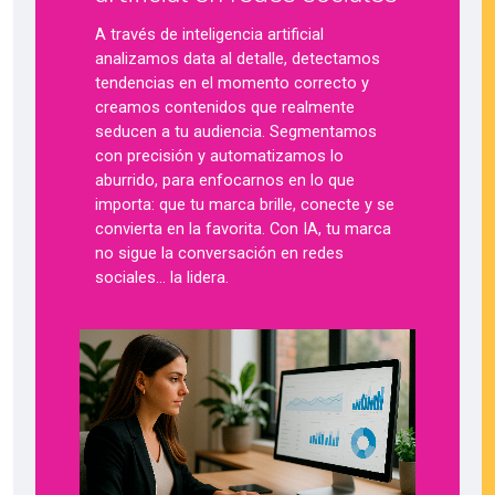
A través de inteligencia artificial
analizamos data al detalle, detectamos
tendencias en el momento correcto y
creamos contenidos que realmente
seducen a tu audiencia. Segmentamos
con precisión y automatizamos lo
aburrido, para enfocarnos en lo que
importa: que tu marca brille, conecte y se
convierta en la favorita. Con IA, tu marca
no sigue la conversación en redes
sociales… la lidera.