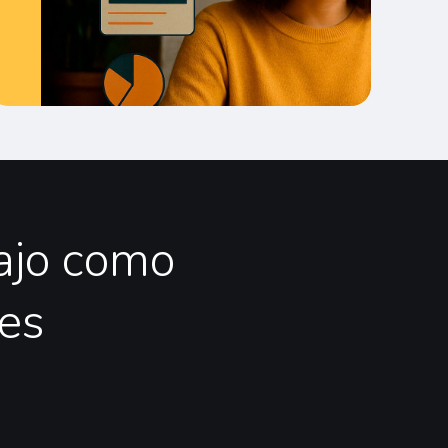
ajo
como
les