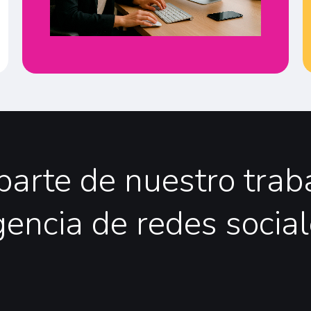
parte
de
nuestro
trab
gencia
de
redes
socia