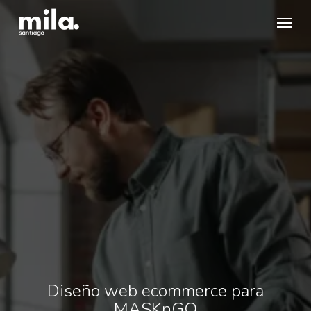
Skip
Menu
to
main
content
Diseño web ecommerce para
MASKnGO