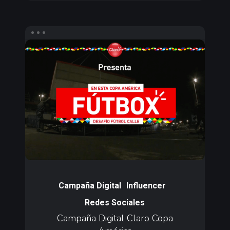
Campaña
Digital
Claro
Copa
América
Campaña
Digital
Campaña Digital
Influencer
Claro
Redes Sociales
Copa
Campaña Digital Claro Copa
América