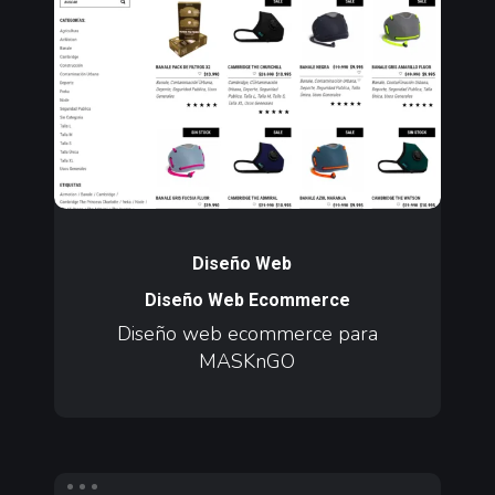
ecommerce
para
MASKnGO
Diseño
web
Diseño Web
ecommerce
Diseño Web Ecommerce
para
Diseño web ecommerce para
MASKnGO
MASKnGO