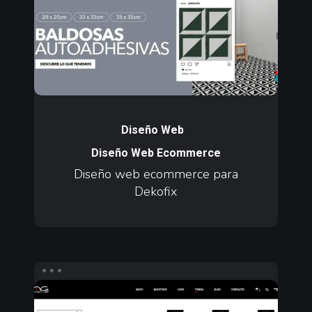
para
Dekofix
Diseño
web
Diseño Web
ecommerce
Diseño Web Ecommerce
para
Diseño web ecommerce para
Dekofix
Dekofix
Diseño
web