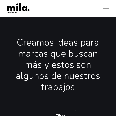
Skip
Menu
to
main
content
Creamos ideas para
marcas que buscan
más y estos son
algunos de nuestros
trabajos