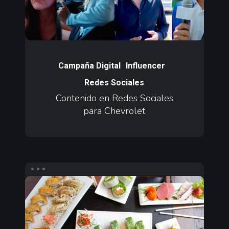
para
Chevrolet
Contenido
en
Campaña Digital
Influencer
Redes
Redes Sociales
Sociales
Contenido en Redes Sociales
para
para Chevrolet
Chevrolet
Agencia
Digital
y
Redes