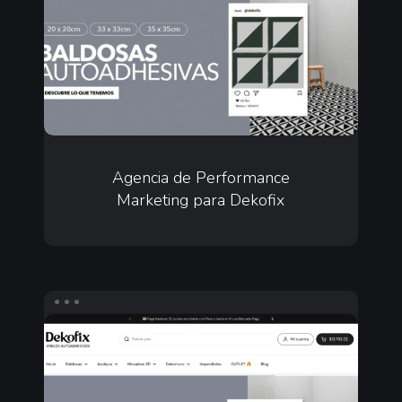
Marketing
para
Dekofix
Agencia
de
Agencia de Performance
Marketing para Dekofix
Performance
Marketing
para
Dekofix
Diseño
web
ecommerce