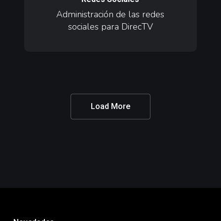
redes
Administración de las redes
sociales
sociales para DirecTV
para
DirecTV
Load More