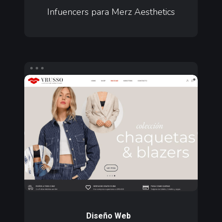
Merz
Infuencers para Merz Aesthetics
Aesthetics
Diseño
web
ecommerce
para
Vrusso
Diseño
web
Diseño Web