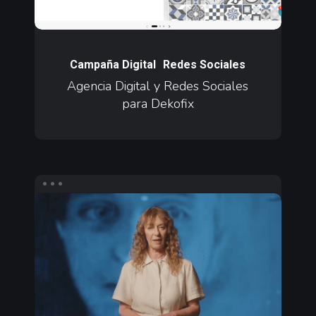
Dekofix
Agencia
Digital
Campaña Digital
Redes Sociales
y
Agencia Digital y Redes Sociales
para Dekofix
Redes
Sociales
para
Dekofix
Contenido
en
Redes
Sociales
para
Prime