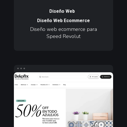
Diseño
web
Diseño Web
ecommerce
Diseño Web Ecommerce
para
Diseño web ecommerce para
Speed
Speed Revolut
Revolut
Agencia
Digital
y
Redes
Sociales
para