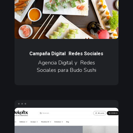
Sociales
para
Budo
Sushi
Agencia
Digital
Campaña Digital
Redes Sociales
y
Agencia Digital y Redes
Sociales para Budo Sushi
Redes
Sociales
para
Budo
Sushi
Agencia
de
Performance