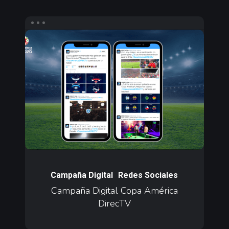
Campaña
Digital
Copa
América
DirecTV
Campaña
Digital
Campaña Digital
Redes Sociales
Copa
Campaña Digital Copa América
DirecTV
América
DirecTV