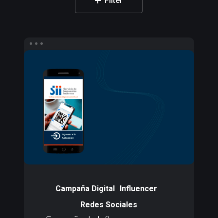
Filter
Campaña
de
Influencers
para
e-
Verifica
SII
Campaña
de
Campaña Digital
Influencer
Influencers
Redes Sociales
para