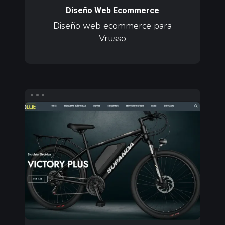
ecommerce
Diseño Web Ecommerce
para
Diseño web ecommerce para
Vrusso
Vrusso
Diseño
web
ecommerce
para
Speed
Revolut