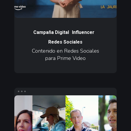
Video
Contenido
en
Campaña Digital
Influencer
Redes
Redes Sociales
Sociales
Contenido en Redes Sociales
para
para Prime Video
Prime
Video
Contenido
en
Redes
Sociales