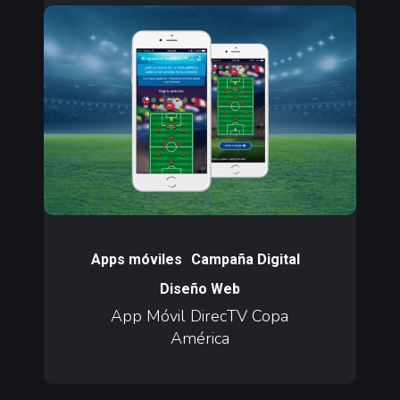
App
Móvil
DirecTV
Copa
América
App
Móvil
Apps móviles
Campaña Digital
DirecTV
Diseño Web
Copa
App Móvil DirecTV Copa
América
América