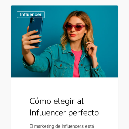
Cómo
434
Influencer
elegir
al
Influencer
perfecto
Cómo elegir al
Influencer perfecto
El marketing de influencers está