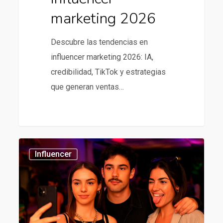
marketing 2026
Descubre las tendencias en
influencer marketing 2026: IA,
credibilidad, TikTok y estrategias
que generan ventas…
Mejores
434
Influencer
agencias
de
influencer
en
chile