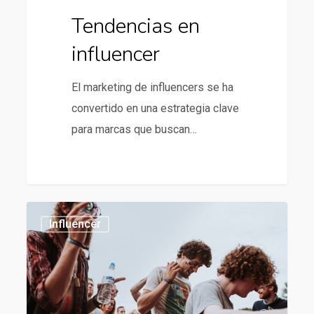
Tendencias en
influencer
El marketing de influencers se ha
convertido en una estrategia clave
para marcas que buscan…
Tendencias
1186
Influencer
en
influencer
marketing
para