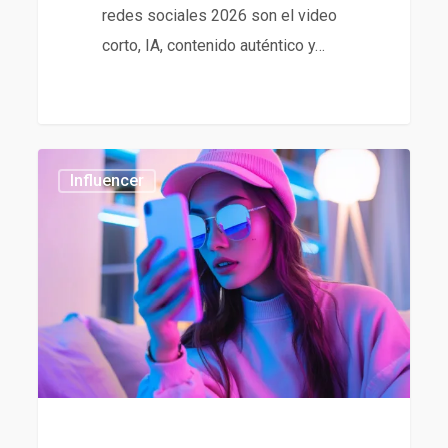
redes sociales 2026 son el video
corto, IA, contenido auténtico y…
Tendencias
437
Influencer
en
influencer
marketing
2026