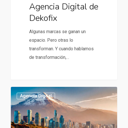
Agencia Digital de
Dekofix
Algunas marcas se ganan un
espacio. Pero otras lo
transforman. Y cuando hablamos
de transformación,…
Agencia
437
Agencia Digital
digital
en
Chile