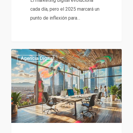
El marketing digital evoluciona
cada día, pero el 2025 marcará un
punto de inflexión para…
Qué
434
Agencia Digital
es
una
Agencia
Digital
y
Cómo
Puede
Impulsar