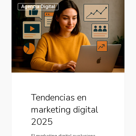
Tendencias
435
Agencia Digital
en
marketing
digital
2025
Tendencias en
marketing digital
2025