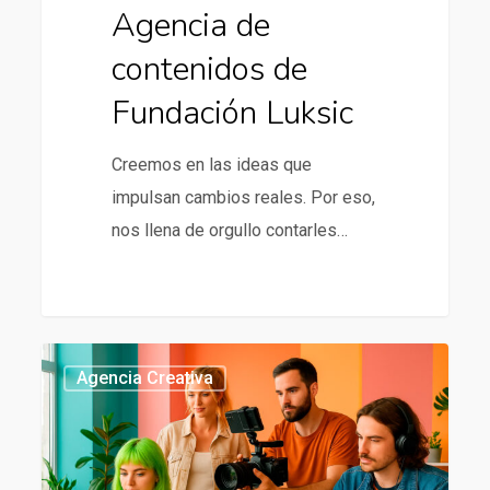
Agencia de
contenidos de
Fundación Luksic
Creemos en las ideas que
impulsan cambios reales. Por eso,
nos llena de orgullo contarles…
Agencia
437
Agencia Creativa
creativa
en
Chile