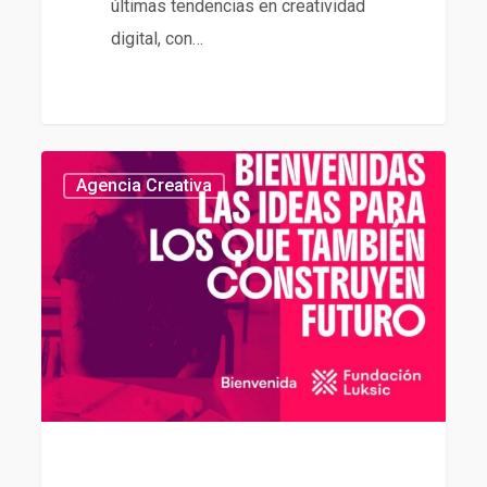
últimas tendencias en creatividad
digital, con…
Agencia
439
Agencia Creativa
de
contenidos
de
Fundación
Luksic