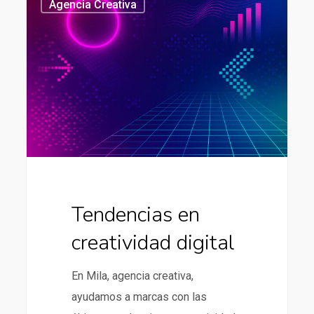
Agencia Creativa
en
creatividad
digital
Tendencias en
creatividad digital
En Mila, agencia creativa,
ayudamos a marcas con las