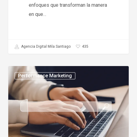
enfoques que transforman la manera
en que…
435
Agencia Digital Mila Santiago
Mejores
Performance Marketing
agencias
de
SEO
en
Chile