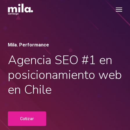
Skip
Menu
to
main
content
Mila. Performance
Agencia SEO #1 en
posicionamiento web
en Chile
Cotizar